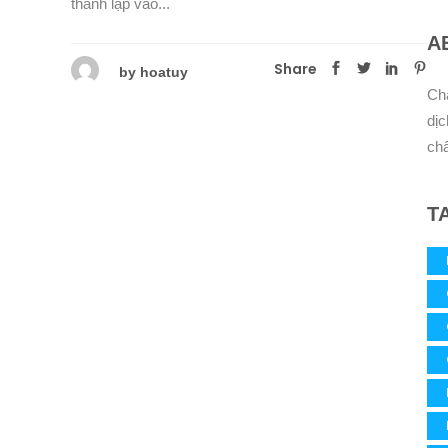
thành lập vào...
A
Share
by
hoatuy
Chấ
dịc
chấ
T