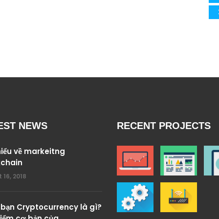
EST NEWS
RECENT PROJECTS
iểu về markeitng
kchain
 16, 2018
bạn Cryptocurrency là gì?
iểm cơ bản của