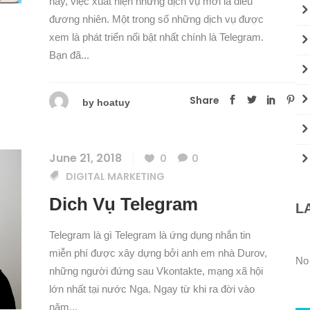
nay, việc xuất hiện những dịch vụ mới là điều
đương nhiên. Một trong số những dịch vụ được
xem là phát triển nổi bật nhất chính là Telegram.
Bạn đã...
Share
by
hoatuy
June 21, 2018
0
0
DIGITAL MARKETING
Dich Vụ Telegram
L
Telegram là gì Telegram là ứng dụng nhắn tin
miễn phí được xây dựng bởi anh em nhà Durov,
No
những người đứng sau Vkontakte, mạng xã hội
lớn nhất tại nước Nga. Ngay từ khi ra đời vào
năm...