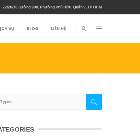
22/26/30 đường 990, Phường Phú Hữu, Quận 9, TP HCM
ỊCH VỤ
BLOG
LIÊN HỆ
ATEGORIES