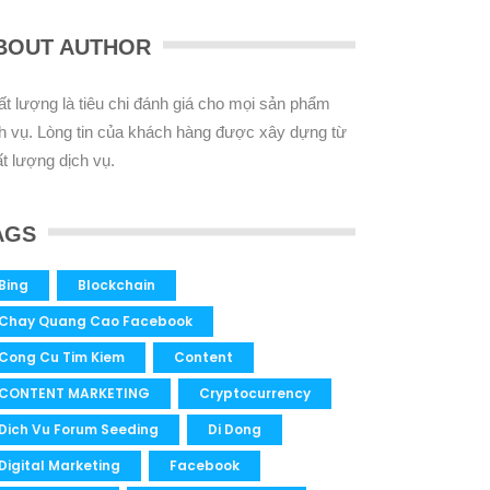
BOUT AUTHOR
t lượng là tiêu chi đánh giá cho mọi sản phẩm
h vụ. Lòng tin của khách hàng được xây dựng từ
t lượng dịch vụ.
AGS
Bing
Blockchain
Chay Quang Cao Facebook
Cong Cu Tim Kiem
Content
CONTENT MARKETING
Cryptocurrency
Dich Vu Forum Seeding
Di Dong
Digital Marketing
Facebook